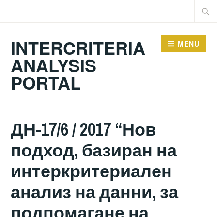
Skip
Searc
to
for:
content
INTERCRITERIA
MENU
ANALYSIS
PORTAL
ДН-17/6 / 2017 “Нов
подход, базиран на
интеркритериален
анализ на данни, за
подпомагане на